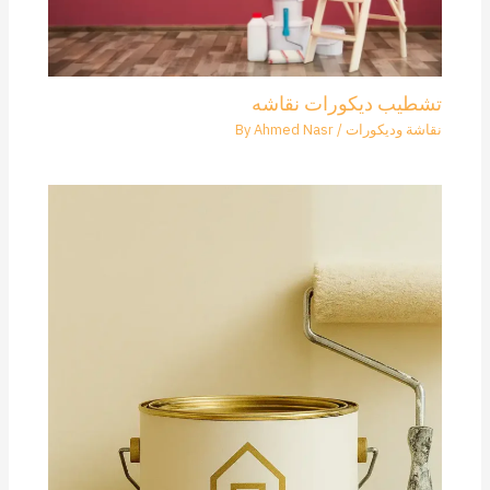
تشطيب ديكورات نقاشه
نقاشة وديكورات
/ By
Ahmed Nasr