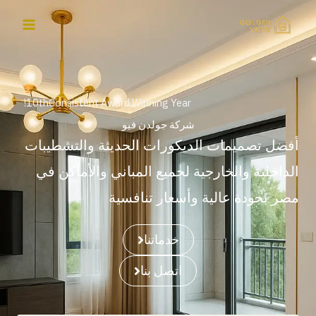
خطي
لى
لمحتوى
10thConsistent Award Winning Year!
شركة جولدن فيو
أفضل تصميمات الديكورات الحديثة والتشطيبات
الداخلية والخارجية لجميع المباني والأماكن في
مصر بجودة عالية وأسعار تنافسية
خدماتنا
اتصل بنا